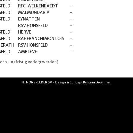
SFELD
RFC. WELKENRAEDT
-
SFELD
MALMUNDARIA
-
SFELD
EYNATTEN
-
RSV.HONSFELD
-
SFELD
HERVE
-
SFELD
RAF FRANCHIMONTOIS
-
HERATH
RSV.HONSFELD
-
SFELD
AMBLÈVE
-
ch kurzfristig verlegt werden)
© HONSFELDER SV - Design & Concept Kristina Drömmer