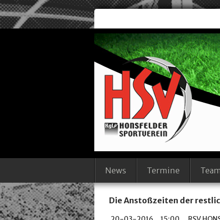
News
Termine
Tea
Die Anstoßzeiten der restli
20-03-2016
15:00
RSV.HON