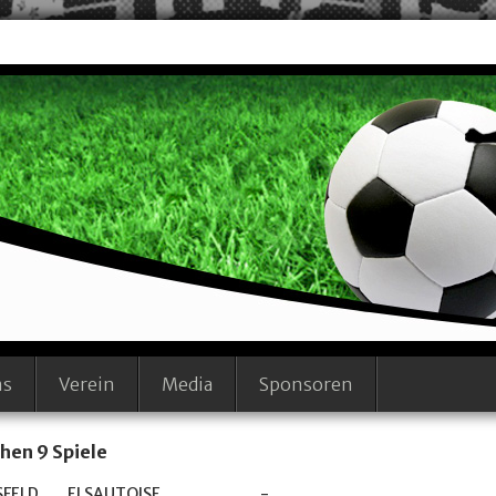
ms
Verein
Media
Sponsoren
chen 9 Spiele
SFELD
ELSAUTOISE
-