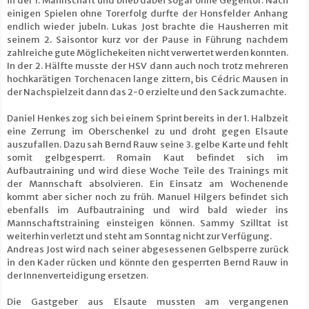
in der 1. Mannschaft und blieb dabei sogar ohne Gegentor. Nach
einigen Spielen ohne Torerfolg durfte der Honsfelder Anhang
endlich wieder jubeln. Lukas Jost brachte die Hausherren mit
seinem 2. Saisontor kurz vor der Pause in Führung nachdem
zahlreiche gute Möglichekeiten nicht verwertet werden konnten.
In der 2. Hälfte musste der HSV dann auch noch trotz mehreren
hochkarätigen Torchenacen lange zittern, bis Cédric Mausen in
der Nachspielzeit dann das 2-0 erzielte und den Sack zumachte.
Daniel Henkes zog sich bei einem Sprint bereits in der 1. Halbzeit
eine Zerrung im Oberschenkel zu und droht gegen Elsaute
auszufallen. Dazu sah Bernd Rauw seine 3. gelbe Karte und fehlt
somit gelbgesperrt. Romain Kaut befindet sich im
Aufbautraining und wird diese Woche Teile des Trainings mit
der Mannschaft absolvieren. Ein Einsatz am Wochenende
kommt aber sicher noch zu früh. Manuel Hilgers befindet sich
ebenfalls im Aufbautraining und wird bald wieder ins
Mannschaftstraining einsteigen können. Sammy Szilltat ist
weiterhin verletzt und steht am Sonntag nicht zur Verfügung.
Andreas Jost wird nach seiner abgesessenen Gelbsperre zurück
in den Kader rücken und könnte den gesperrten Bernd Rauw in
der Innenverteidigung ersetzen.
Die Gastgeber aus Elsaute mussten am vergangenen