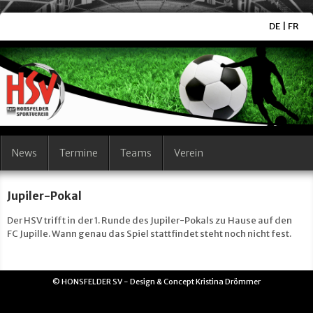
DE
|
FR
News
Termine
Teams
Verein
Jupiler-Pokal
Der HSV trifft in der 1. Runde des Jupiler-Pokals zu Hause auf den
FC Jupille. Wann genau das Spiel stattfindet steht noch nicht fest.
© HONSFELDER SV - Design & Concept Kristina Drömmer