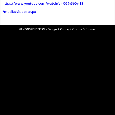
https://www.youtube.com/watch?v=C65v3tQyrJ8
/media/videos.aspx
© HONSFELDER SV - Design & Concept Kristina Drömmer