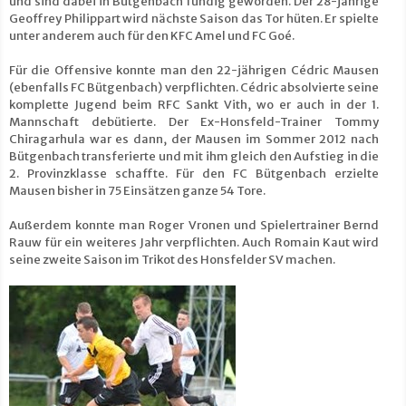
und sind dabei in Bütgenbach fündig geworden. Der 28-jährige
Geoffrey Philippart wird nächste Saison das Tor hüten. Er spielte
unter anderem auch für den KFC Amel und FC Goé.
Für die Offensive konnte man den 22-jährigen Cédric Mausen
(ebenfalls FC Bütgenbach) verpflichten. Cédric absolvierte seine
komplette Jugend beim RFC Sankt Vith, wo er auch in der 1.
Mannschaft debütierte. Der Ex-Honsfeld-Trainer Tommy
Chiragarhula war es dann, der Mausen im Sommer 2012 nach
Bütgenbach transferierte und mit ihm gleich den Aufstieg in die
2. Provinzklasse schaffte. Für den FC Bütgenbach erzielte
Mausen bisher in 75 Einsätzen ganze 54 Tore.
Außerdem konnte man Roger Vronen und Spielertrainer Bernd
Rauw für ein weiteres Jahr verpflichten. Auch Romain Kaut wird
seine zweite Saison im Trikot des Honsfelder SV machen.