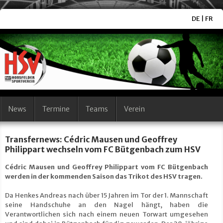
DE
|
FR
News
Termine
Teams
Verein
Transfernews: Cédric Mausen und Geoffrey
Philippart wechseln vom FC Bütgenbach zum HSV
Cédric Mausen und Geoffrey Philippart vom FC Bütgenbach
werden in der kommenden Saison das Trikot des HSV tragen.
Da Henkes Andreas nach über 15 Jahren im Tor der 1. Mannschaft
seine Handschuhe an den Nagel hängt, haben die
Verantwortlichen sich nach einem neuen Torwart umgesehen