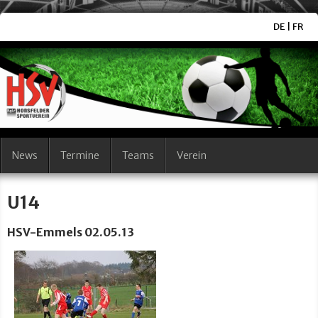
DE
|
FR
News
Termine
Teams
Verein
U14
HSV-Emmels 02.05.13