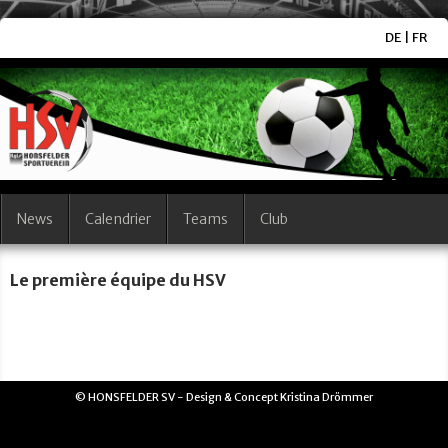
DE
|
FR
News
Calendrier
Teams
Club
Le première équipe du HSV
© HONSFELDER SV - Design & Concept Kristina Drömmer