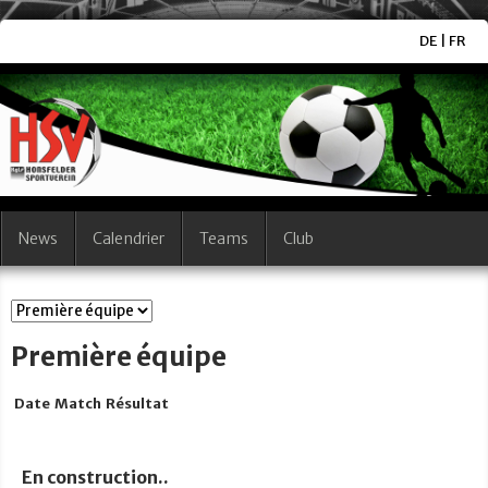
DE
|
FR
News
Calendrier
Teams
Club
Première équipe
Date
Match
Résultat
En construction..