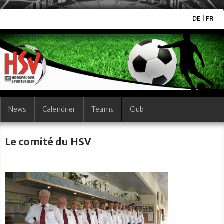
DE
|
FR
News
Calendrier
Teams
Club
Le comité du HSV