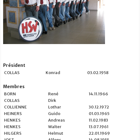
Président
COLLAS
Konrad
03.02.1958
Membres
BORN
René
14.11.1966
COLLAS
Dirk
COLLIENNE
Lothar
30.12.1972
HEINERS
Guido
01.03.1965
HENKES
Andreas
11.02.1983
HENKES
Walter
13.07.1961
HILGERS
Helmut
22.01.1969
JOST
Alfons
14.08.1955