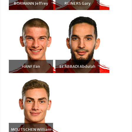
BORMANN Jeffrey
REINERS Gary
HANF Ilan
EL ABBADI Abdulah
MOUTSCHEN William