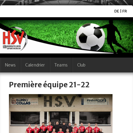
DE
|
FR
News
Calendrier
Teams
Club
Première équipe 21-22